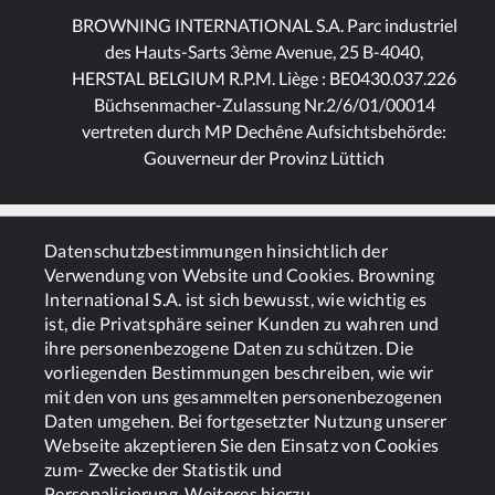
BROWNING INTERNATIONAL S.A. Parc industriel
des Hauts-Sarts 3ème Avenue, 25 B-4040,
HERSTAL BELGIUM R.P.M. Liège : BE0430.037.226
Büchsenmacher-Zulassung Nr.2/6/01/00014
vertreten durch MP Dechêne Aufsichtsbehörde:
Gouverneur der Provinz Lüttich
ALLGEMEINES
Datenschutzbestimmungen hinsichtlich der
Verwendung von Website und Cookies. Browning
International S.A. ist sich bewusst, wie wichtig es
DIENSTLEISTUNGEN
ist, die Privatsphäre seiner Kunden zu wahren und
ihre personenbezogene Daten zu schützen. Die
vorliegenden Bestimmungen beschreiben, wie wir
mit den von uns gesammelten personenbezogenen
Daten umgehen. Bei fortgesetzter Nutzung unserer
Webseite akzeptieren Sie den Einsatz von Cookies
zum- Zwecke der Statistik und
Cookies
Politik zum Datenschutz
Personalisierung.
Weiteres hierzu