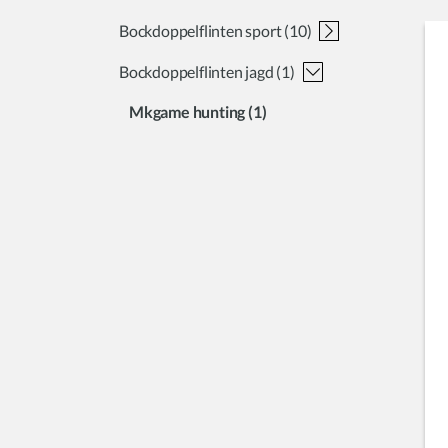
bockdoppelflinten sport
(10)
bockdoppelflinten jagd
mk38 sporting
mk60 sporting
mk70 sporting
(1)
mkgame hunting
(1)