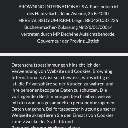
BROWNING INTERNATIONAL S.A. Parc industriel
des Hauts-Sarts 3ème Avenue, 25 B-4040,
HERSTAL BELGIUM R.P.M. Liège : BE0430.037.226
Büchsenmacher-Zulassung Nr.2/6/01/00014
vertreten durch MP Dechêne Aufsichtsbehörde:
Gouverneur der Provinz Lüttich
ALLGEMEINES
Datenschutzbestimmungen hinsichtlich der
Verwendung von Website und Cookies. Browning
International S.A. ist sich bewusst, wie wichtig es
DIENSTLEISTUNGEN
ist, die Privatsphäre seiner Kunden zu wahren und
ihre personenbezogene Daten zu schützen. Die
vorliegenden Bestimmungen beschreiben, wie wir
mit den von uns gesammelten personenbezogenen
Daten umgehen. Bei fortgesetzter Nutzung unserer
Webseite akzeptieren Sie den Einsatz von Cookies
zum- Zwecke der Statistik und
Cookies
Politik zum Datenschutz
Personalisierung.
Weiteres hierzu